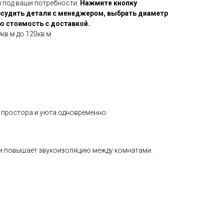
 под ваши потребности.
Нажмите кнопку
бсудить детали с менеджером, выбрать диаметр
ую стоимость с доставкой.
кв.м до 120кв.м
 простора и уюта одновременно:
о и повышает звукоизоляцию между комнатами.