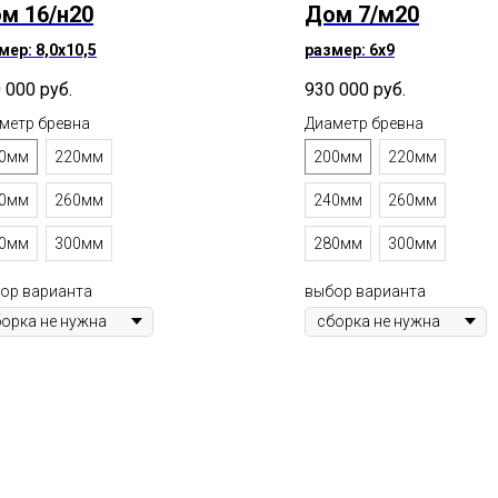
м 16/н20
Дом 7/м20
мер: 8,0х10,5
размер: 6х9
 000
руб.
930 000
руб.
метр бревна
Диаметр бревна
0мм
220мм
200мм
220мм
0мм
260мм
240мм
260мм
0мм
300мм
280мм
300мм
ор варианта
выбор варианта