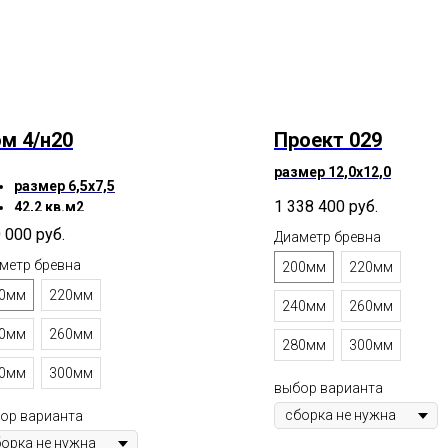
м 4/н20
Проект 029
размер 12,0х12,0
размер 6,5х7,5
1 338 400
руб.
42,2 кв.м2
 000
руб.
Диаметр бревна
метр бревна
200мм
220мм
0мм
220мм
240мм
260мм
0мм
260мм
280мм
300мм
0мм
300мм
выбор варианта
ор варианта