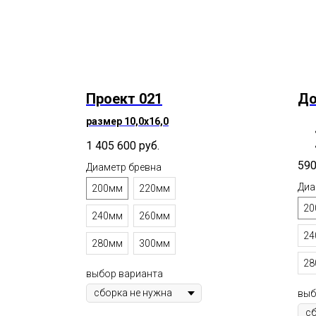
Проект 021
До
размер 10,0х16,0
1 405 600
руб.
590
Диаметр бревна
Диа
200мм
220мм
20
240мм
260мм
24
280мм
300мм
28
выбор варианта
выб