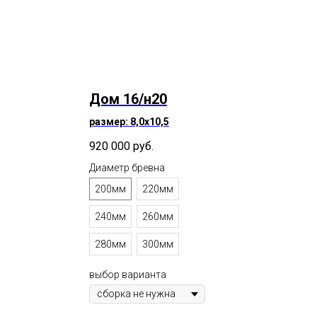
Дом 16/н20
размер: 8,0х10,5
920 000
руб.
Диаметр бревна
200мм
220мм
240мм
260мм
280мм
300мм
выбор варианта