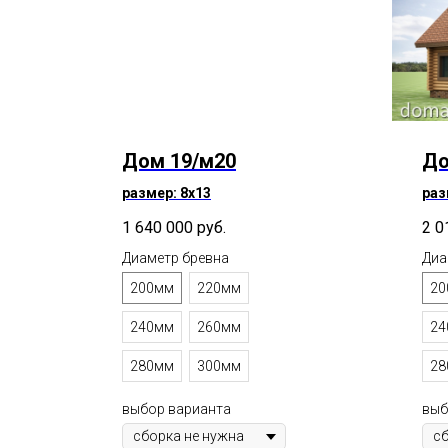
Дом 19/м20
До
размер: 8х13
раз
1 640 000
руб.
2 0
Диаметр бревна
Диа
200мм
220мм
20
240мм
260мм
24
280мм
300мм
28
выбор варианта
выб