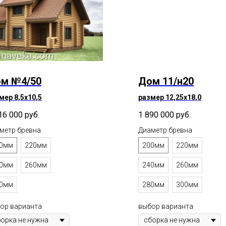
м №4/50
Дом 11/н20
мер 8,5х10,5
размер 12,25х18,0
16 000
руб.
1 890 000
руб.
метр бревна
Диаметр бревна
0мм
220мм
200мм
220мм
0мм
260мм
240мм
260мм
0мм
280мм
300мм
ор варианта
выбор варианта