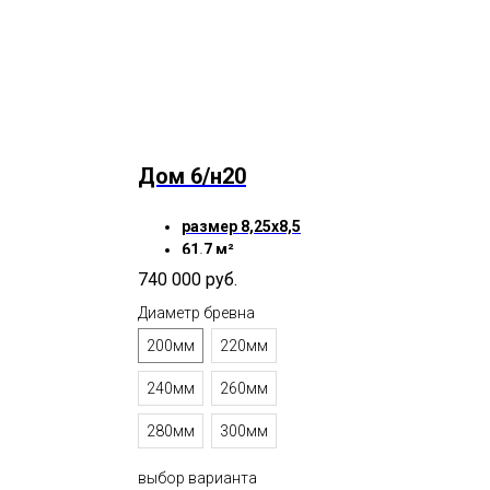
Дом 6/н20
размер 8,25х8,5
61.7 м²
740 000
руб.
Диаметр бревна
200мм
220мм
240мм
260мм
280мм
300мм
выбор варианта