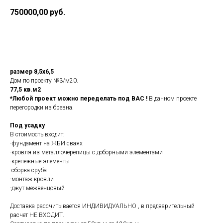
750000,00
руб.
Добавить в корзину
размер 8,5х6,5
Дом по проекту №3/м20.
77,5 кв.м2
*Любой проект можно переделать под ВАС !
В данном проекте
перегородки из бревна.
Под усадку
В стоимость входит:
-фундамент на ЖБИ сваях
-кровля из металлочерепицы с доборными элементами
-крепежные элементы
-сборка сруба
-монтаж кровли
-джут межвенцовый
Доставка рассчитывается ИНДИВИДУАЛЬНО , в предварительный
расчет НЕ ВХОДИТ.