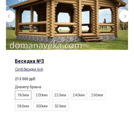
Беседка №3
Сруб беседки 6х6
213 000
руб.
Диаметр бревна
180мм
200мм
220мм
240мм
260мм
280мм
300мм
320мм