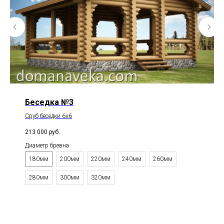
Беседка №3
Сруб беседки 6х6
213 000
руб.
Диаметр бревна
180мм
200мм
220мм
240мм
260мм
280мм
300мм
320мм