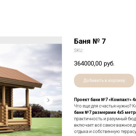
Баня № 7
SKU:
364000,00
руб.
Добавить в корзину
Проект бани №7 «Компакт» 4
Что еще для счастья нужно? К
бани №7 размерами 4х5 метр
практичность и разумный бюд
включает всё самое важное д
отдыха и собственную террасу