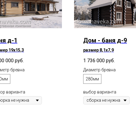
ня д-1
Дом - баня д-9
мер 19х15,3
размер 8,1х7,9
00 000
руб.
1 736 000
руб.
метр бревна
Диаметр бревна
0мм
280мм
ор варианта
выбор варианта