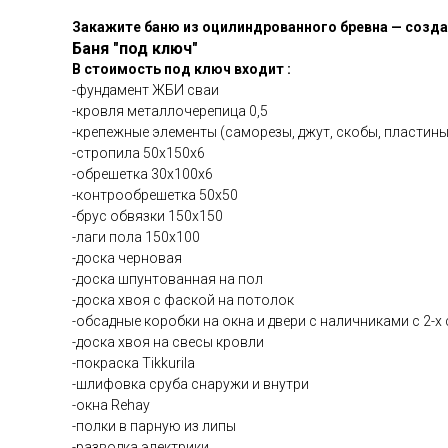
Закажите баню из оцилиндрованного бревна — создай
Баня "под ключ"
В стоимость под ключ входит :
-фундамент ЖБИ сваи
-кровля металлочерепица 0,5
-крепежные элементы (саморезы, джут, скобы, пластины
-стропила 50х150х6
-обрешетка 30х100х6
-контрообрешетка 50х50
-брус обвязки 150х150
-лаги пола 150х100
-доска черновая
-доска шпунтованная на пол
-доска хвоя с фаской на потолок
-обсадные коробки на окна и двери с наличниками с 2-х
-доска хвоя на свесы кровли
-покраска Tikkurila
-шлифовка сруба снаружи и внутри
-окна Rehay
-полки в парную из липы
-разводка электрики