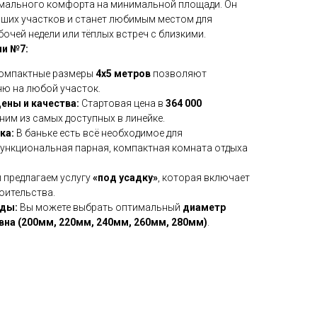
имального комфорта на минимальной площади. Он
ьших участков и станет любимым местом для
очей недели или тёплых встреч с близкими.
и №7:
омпактные размеры
4х5 метров
позволяют
ню на любой участок.
ены и качества:
Стартовая цена в
364 000
ним из самых доступных в линейке.
ка:
В баньке есть всё необходимое для
ункциональная парная, компактная комната отдыха
 предлагаем услугу
«под усадку»
, которая включает
оительства.
жды:
Вы можете выбрать оптимальный
диаметр
на (200мм, 220мм, 240мм, 260мм, 280мм)
.