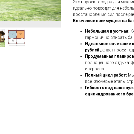
Этот проект создан для макс
идеально подходит для небол
восстановления сил после раб
Ключевые преимущества бан
Небольшая и уютная:
К
гармонично вписать ба
Идеальное сочетание ц
рублей
делает проект од
Продуманная планиров
полноценного отдыха: ф
и терраса.
Полный цикл работ:
Мы
все ключевые этапы стр
Гибкость под ваши ну
оцилиндрованного брев