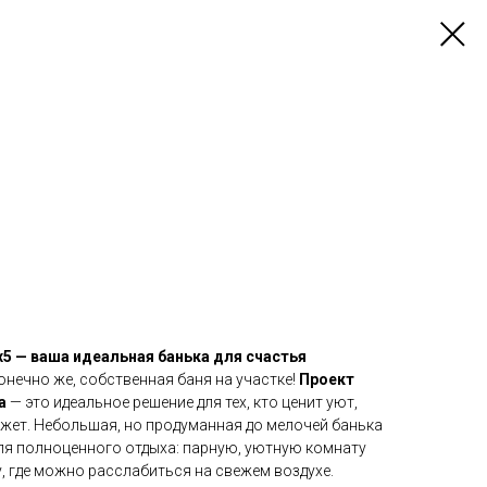
х5 — ваша идеальная банька для счастья
онечно же, собственная баня на участке!
Проект
а
— это идеальное решение для тех, кто ценит уют,
жет. Небольшая, но продуманная до мелочей банька
ля полноценного отдыха: парную, уютную комнату
, где можно расслабиться на свежем воздухе.