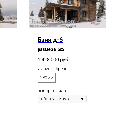
Баня д-6
размер 8,6х5
1 428 000
руб.
Диаметр бревна
280мм
выбор варианта