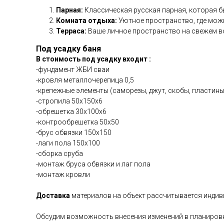
Парная:
Классическая русская парная, которая бы
Комната отдыха:
Уютное пространство, где мож
Терраса:
Ваше личное пространство на свежем воз
Под усадку баня
В стоимость под усадку входит :
-фундамент ЖБИ сваи
-кровля металлочерепица 0,5
-крепежные элементы (саморезы, джут, скобы, пластины
-стропила 50х150х6
-обрешетка 30х100х6
-контрообрешетка 50х50
-брус обвязки 150х150
-лаги пола 150х100
-сборка сруба
-монтаж бруса обвязки и лаг пола
-монтаж кровли
Доставка
материалов на объект рассчитывается индив
Обсудим возможность внесения изменений в планиров