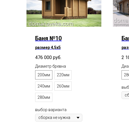
Баня №10
Ба
размер 4,5х5
раз
476 000
руб.
2 1
Диаметр бревна
Диа
200мм
220мм
28
240мм
260мм
выб
280мм
выбор варианта