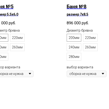
ня №5
Баня №8
мер 5,5х6,0
размер 7х8,5
 000
руб.
896 000
руб.
метр бревна
Диаметр бревна
0мм
220мм
200мм
220мм
0мм
260мм
240мм
260мм
0мм
280мм
ор варианта
выбор варианта