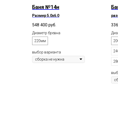
Баня №14н
Ба
Размер 5.0х6.0
раз
548 400
руб.
336
Диаметр бревна
Диа
220мм
20
24
выбор варианта
28
выб