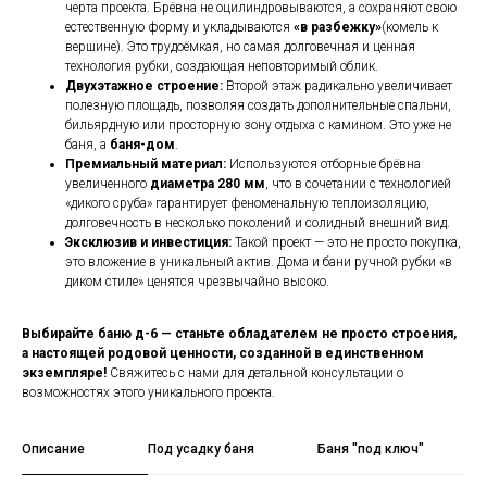
черта проекта. Брёвна не оцилиндровываются, а сохраняют свою
естественную форму и укладываются
«в разбежку»
(комель к
вершине). Это трудоёмкая, но самая долговечная и ценная
технология рубки, создающая неповторимый облик.
Двухэтажное строение:
Второй этаж радикально увеличивает
полезную площадь, позволяя создать дополнительные спальни,
бильярдную или просторную зону отдыха с камином. Это уже не
баня, а
баня-дом
.
Премиальный материал:
Используются отборные брёвна
увеличенного
диаметра 280 мм
, что в сочетании с технологией
«дикого сруба» гарантирует феноменальную теплоизоляцию,
долговечность в несколько поколений и солидный внешний вид.
Эксклюзив и инвестиция:
Такой проект — это не просто покупка,
это вложение в уникальный актив. Дома и бани ручной рубки «в
диком стиле» ценятся чрезвычайно высоко.
Выбирайте баню д-6 — станьте обладателем не просто строения,
а настоящей родовой ценности, созданной в единственном
экземпляре!
Свяжитесь с нами для детальной консультации о
возможностях этого уникального проекта.
Описание
Под усадку баня
Баня "под ключ"